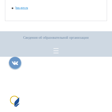
bus.gov.ru
Сведения об образовательной организации
Все права защищены.
Дата последнего изменения на сайте: 16.07.2026
При использовании материалов сайта активная прямая ссылка на
источник обязательна
Сайт создан на портале сайтыобразованию.рф
№1556 в Реестре российского ПО (на основании