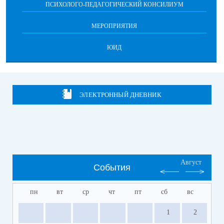
ПСИХОЛОГО-ПЕДАГОГИЧЕСКИЙ КОНСИЛИУМ
МЕРОПРИЯТИЯ
ЮИД
ЭЛЕКТРОННЫЙ ДНЕВНИК
Август
События
пн
вт
ср
чт
пт
сб
вс
1
2